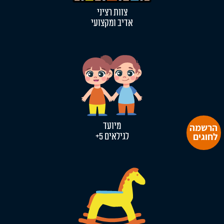
צוות רציני
אדיב ומקצועי
מיועד
הרשמה
לחוגים
לגילאים 5+