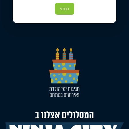
הבנתי
מערכת חוגים
מותאמת אישית לכל ילד
חגיגות ימי הולדת
ואירועים במתחם
המסלולים אצלנו ב